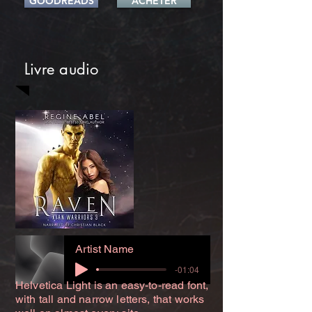
GOODREADS
ACHETER
Livre audio
Artist Name
-01:04
Helvetica Light is an easy-to-read font,
with tall and narrow letters, that works