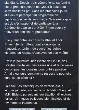
planétaire. Depuis trois générations, sa famille
est la propriété prisée de Gruuk à cause de
leurs habiletés psi. Dans les prochains jours,
elle devra participer au programme de
reproduction psi de son maître. Son seul espoir
est de s'échapper et de participer à la
Cérémonie d'Union sur Xélix Prime pour s'y
trouver un conjoint et protecteur.
Elle y rencontre les cousins Khel et Lhor.
Ensemble, ils luttent contre ceux qui la
traquent, et tentent de sauver les autres
victimes du réseau d'esclaves de son maître.
Entre la poursuite incessante de Gruuk, des
rivalités mortelles, des assassins et la noblesse
corrompue, les cousins pourront-ils protéger
Amalia ou leurs sentiments respectifs pour elle
vont-ils les déchirer?
La série Les Chroniques de Vérédia est la
lecture parfaite pour les fans de Nalini Singh et
M.K. Eidem, pursuivant leur tradition d'héroïnes
fortes, d'intrigues politiques bien ficelées et de
revirements inattendus.