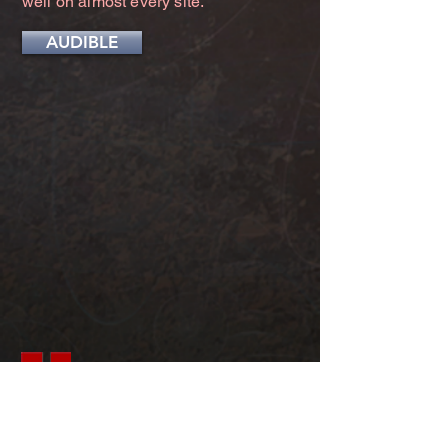
well on almost every site.
AUDIBLE