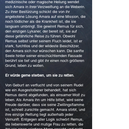
medizinische oder magische Heilung wendet
sich Amara in ihrer Verzweiflung an die Weberin.
Zu ihrer Bestürzung schickt die von ihr
angebotene Lösung Amara auf eine Mission, die
noch tödlicher als die Krankheit ist, die sie
langsam umbringt. Sie gewinnt Remus für sich,
den einzigen Lykaner, der bereit ist, sie auf
diese gefährliche Reise zu führen. Obwohl
Remus selbst unter seinem Fluch leidet, ist er
stark, furchtlos und der wildeste Beschützer,
den Amara sich nur wünschen kann. Die sanfte
Seele hinter seiner einschüchternden Fassade
berührt sie tief und gibt ihr einen noch größeren
Grund, leben zu wollen.
Er würde gerne sterben, um sie zu retten.
Von Geburt an verflucht und von seinem Rudel
wie ein Ausgestoßener behandelt, hat sich
Remus damit abgefunden, als einsamer Wolf zu
leben. Als Amara ihn um Hilfe bittet, wird seine
Freude darüber, dass sie seine Zwillingsflamme
ist, schnell zunichte gemacht. Amara stirbt, und
ihre einzige Rettung liegt außerhalb jeder
Vernunft. Entgegen aller Logik schwört Remus,
die liebenswerte und mutige Frau zu retten, die