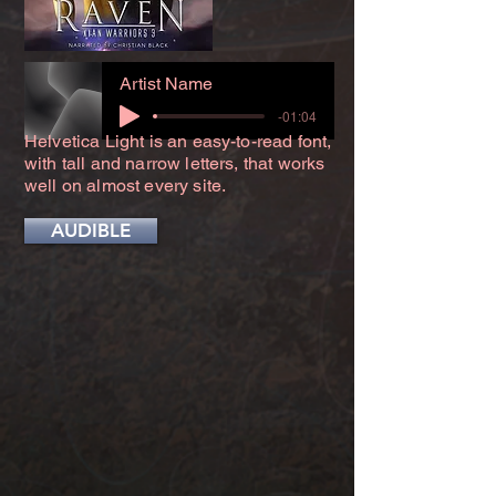
Artist Name
-01:04
Helvetica Light is an easy-to-read font,
with tall and narrow letters, that works
well on almost every site.
AUDIBLE