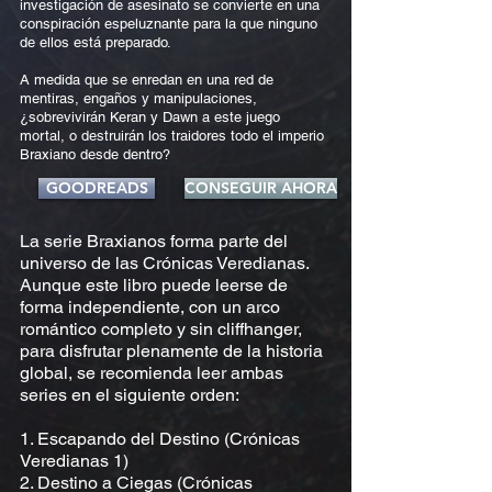
investigación de asesinato se convierte en una
conspiración espeluznante para la que ninguno
de ellos está preparado.
A medida que se enredan en una red de
mentiras, engaños y manipulaciones,
¿sobrevivirán Keran y Dawn a este juego
mortal, o destruirán los traidores todo el imperio
Braxiano desde dentro?
GOODREADS
CONSEGUIR AHORA
La serie Braxianos forma parte del
universo de las Crónicas Veredianas.
Aunque este libro puede leerse de
forma independiente, con un arco
romántico completo y sin cliffhanger,
para disfrutar plenamente de la historia
global, se recomienda leer ambas
series en el siguiente orden:
1. Escapando del Destino (Crónicas
Veredianas 1)
2. Destino a Ciegas (Crónicas