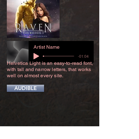
Artist Name
-01:04
Helvetica Light is an easy-to-read font,
with tall and narrow letters, that works
well on almost every site.
AUDIBLE