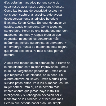
días estarían marcados por una serie de
espantosos asesinatos contra sus clientes.
Como las fuerzas de seguridad locales no
consiguen capturar al asesino, pide ayuda
desesperadamente al príncipe heredero
Braxiano, Keran Xeldar. En lugar de enviar un
equipo, acude en persona. Como todos los
sangre pura, Keran es una bestia enorme, con
músculos enormes y rasgos brutales que
infundirían miedo en los corazones más
acérrimos. Incluso su sonrisa es aterradora. Y,
sin embargo, nunca se ha sentido más segura
que en su presencia, ni más atraída por un
hombre.
A solo tres meses de su coronación, a Keran no
le entusiasma esta misión improvisada. Pero a
la luz del vergonzoso pasado de Braxia en lo
que respecta a los híbridos, se lo debe. En
cuanto aterriza en Haven, Dawn Merrick pone
su vida patas arriba. Para los humanos, es una
mujer normal. Para él, es la hembra más
impresionante que jamás haya visto. Su
inteligencia y su abnegada devoción por el
bienestar de los híbridos le atraen aún más.
Pero lo que debería haber sido una simple