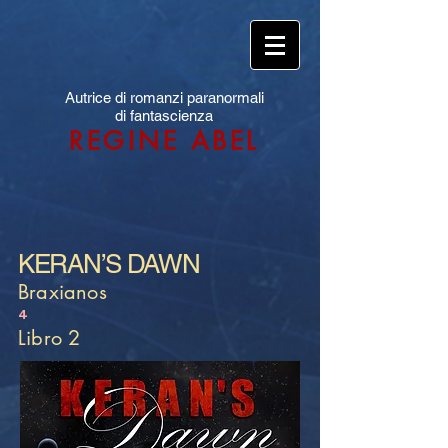
Autrice di romanzi paranormali
di fantascienza
REGINE ABEL
KERAN’S DAWN
Braxianos
4
Libro 2