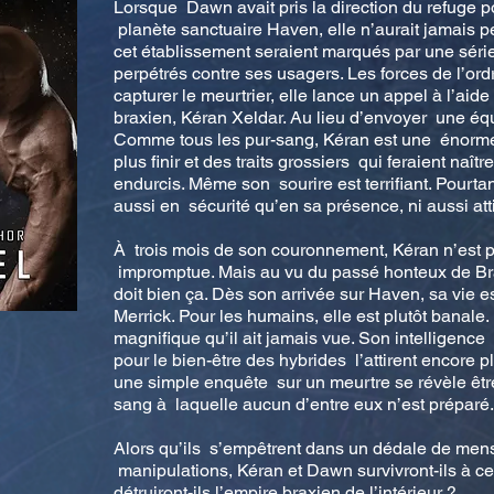
Lorsque Dawn avait pris la direction du refuge p
planète sanctuaire Haven, elle n’aurait jamais p
cet établissement seraient marqués par une séri
perpétrés contre ses usagers. Les forces de l’ord
capturer le meurtrier, elle lance un appel à l’aid
braxien, Kéran Xeldar. Au lieu d’envoyer une équ
Comme tous les pur-sang, Kéran est une énorme
plus finir et des traits grossiers qui feraient naît
endurcis. Même son sourire est terrifiant. Pourtan
aussi en sécurité qu’en sa présence, ni aussi at
À trois mois de son couronnement, Kéran n’est p
impromptue. Mais au vu du passé honteux de Brax
doit bien ça. Dès son arrivée sur Haven, sa vi
Merrick. Pour les humains, elle est plutôt banale.
magnifique qu’il ait jamais vue. Son intelligenc
pour le bien-être des hybrides l’attirent encore pl
une simple enquête sur un meurtre se révèle être
sang à laquelle aucun d’entre eux n’est préparé.
Alors qu’ils s’empêtrent dans un dédale de men
manipulations, Kéran et Dawn survivront-ils à ce 
détruiront-ils l’empire braxien de l’intérieur ?