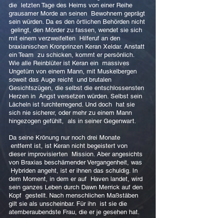
die letzten Tage des Heims von einer Reihe
grausamer Morde an seinen Bewohnern geprägt
sein würden. Da es den örtlichen Behörden nicht
gelingt, den Mörder zu fassen, wendet sie sich
mit einem verzweifelten Hilferuf an den
braxianischen Kronprinzen Keran Xeldar. Anstatt
ein Team zu schicken, kommt er persönlich.
Wie alle Reinblüter ist Keran ein massives
Ungetüm von einem Mann, mit Muskelbergen
soweit das Auge reicht und brutalen
Gesichtszügen, die selbst die entschlossensten
Herzen in Angst versetzen würden. Selbst sein
Lächeln ist furchterregend. Und doch hat sie
sich nie sicherer, oder mehr zu einem Mann
hingezogen gefühlt, als in seiner Gegenwart.
Da seine Krönung nur noch drei Monate
entfernt ist, ist Keran nicht begeistert von
dieser improvisierten Mission. Aber angesichts
von Braxias beschämender Vergangenheit, was
Hybriden angeht, ist er ihnen das schuldig. In
dem Moment, in dem er auf Haven landet, wird
sein ganzes Leben durch Dawn Merrick auf den
Kopf gestellt. Nach menschlichen Maßstäben
gilt sie als unscheinbar. Für ihn ist sie die
atemberaubendste Frau, die er je gesehen hat.