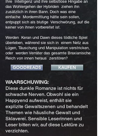
Ihre Intelligenz und ihre selbstlose Hingabe an
das Wohlergehen der Hybriden ziehen ihn
zusätzlich in ihren Bann. Doch was eine
einfache Mordermittlung hätte sein sollen,
entpuppt sich als blutige Verschwörung, auf die
keiner von ihnen vorbereitet ist.
Werden Keran und Dawn dieses tödliche Spiel
überleben, während sie sich in einem Netz aus
Lügen, Täuschung und Manipulation verstricken,
oder werden Verräter das gesamte Braxianische
Reich von innen heraus zerstören?
GOODREADS
KAUFEN
WAARSCHUWING:
Diese dunkle Romanze ist nichts für
schwache Nerven. Obwohl sie ein
Happyend aufweist, enthält sie
explizite Gewaltszenen und behandelt
Themen wie häusliche Gewalt und
Sklaverei. Sensible Leserinnen und
Leser bitten wir, auf diese Lektüre zu
verzichten.