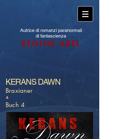
Autrice di romanzi paranormali
di fantascienza
REGINE ABEL
KERANS DAWN
Braxianer
4
Buch 4