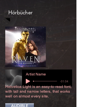
Hörbücher
Artist Name
-01:04
Helvetica Light is an easy-to-read font,
with tall and narrow letters, that works
well on almost every site.
AUDIBLE