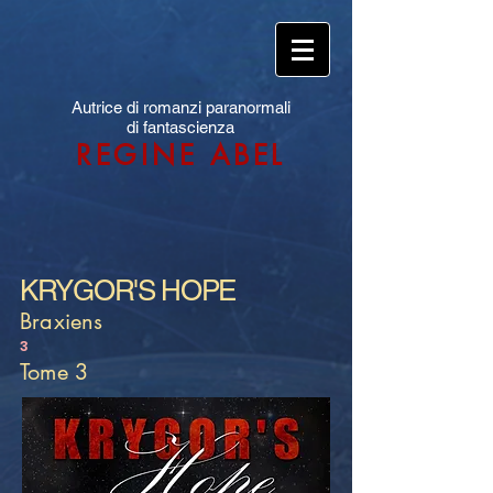
Autrice di romanzi paranormali
di fantascienza
REGINE ABEL
KRYGOR'S HOPE
Braxiens
3
Tome 3