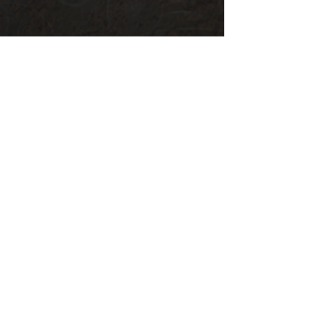
Art
Bande-
annonces