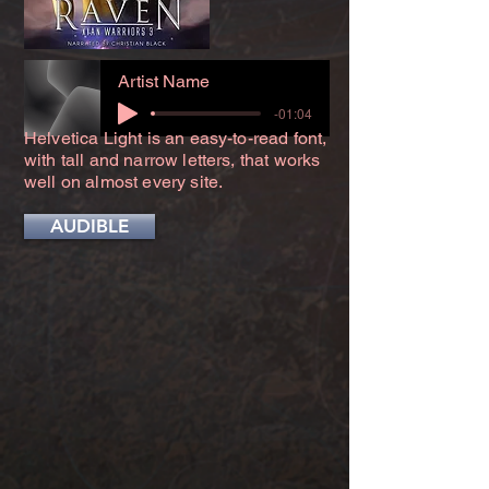
Artist Name
-01:04
Helvetica Light is an easy-to-read font,
with tall and narrow letters, that works
well on almost every site.
AUDIBLE