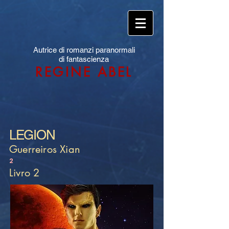
Autrice di romanzi paranormali
di fantascienza
REGINE ABEL
LEGION
Guerreiros Xian
2
Livro 2