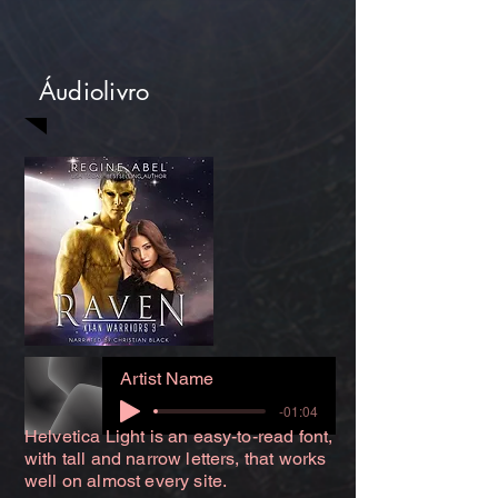
Áudiolivro
Artist Name
-01:04
Helvetica Light is an easy-to-read font,
with tall and narrow letters, that works
well on almost every site.