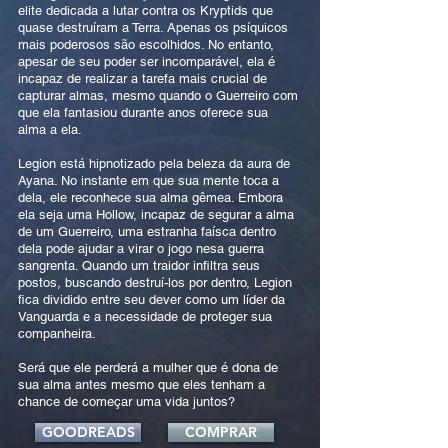
elite dedicada a lutar contra os Kryptids que
quase destruíram a Terra. Apenas os psíquicos
mais poderosos são escolhidos. No entanto,
apesar de seu poder ser incomparável, ela é
incapaz de realizar a tarefa mais crucial de
capturar almas, mesmo quando o Guerreiro com
que ela fantasiou durante anos oferece sua
alma a ela.
Legion está hipnotizado pela beleza da aura de
Ayana. No instante em que sua mente toca a
dela, ele reconhece sua alma gêmea. Embora
ela seja uma Hollow, incapaz de segurar a alma
de um Guerreiro, uma estranha faísca dentro
dela pode ajudar a virar o jogo nesa guerra
sangrenta. Quando um traidor infiltra seus
postos, buscando destruí-los por dentro, Legion
fica dividido entre seu dever como um líder da
Vanguarda e a necessidade de proteger sua
companheira.
Será que ele perderá a mulher que é dona de
sua alma antes mesmo que eles tenham a
chance de começar uma vida juntos?
GOODREADS
COMPRAR