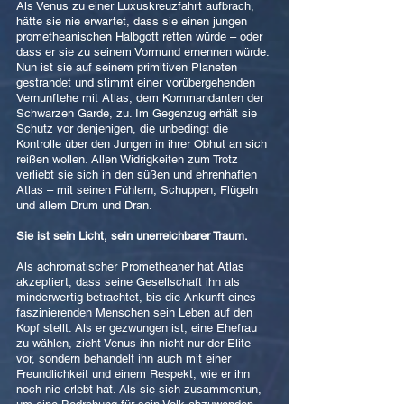
Als Venus zu einer Luxuskreuzfahrt aufbrach,
hätte sie nie erwartet, dass sie einen jungen
prometheanischen Halbgott retten würde – oder
dass er sie zu seinem Vormund ernennen würde.
Nun ist sie auf seinem primitiven Planeten
gestrandet und stimmt einer vorübergehenden
Vernunftehe mit Atlas, dem Kommandanten der
Schwarzen Garde, zu. Im Gegenzug erhält sie
Schutz vor denjenigen, die unbedingt die
Kontrolle über den Jungen in ihrer Obhut an sich
reißen wollen. Allen Widrigkeiten zum Trotz
verliebt sie sich in den süßen und ehrenhaften
Atlas – mit seinen Fühlern, Schuppen, Flügeln
und allem Drum und Dran.
Sie ist sein Licht, sein unerreichbarer Traum.
Als achromatischer Prometheaner hat Atlas
akzeptiert, dass seine Gesellschaft ihn als
minderwertig betrachtet, bis die Ankunft eines
faszinierenden Menschen sein Leben auf den
Kopf stellt. Als er gezwungen ist, eine Ehefrau
zu wählen, zieht Venus ihn nicht nur der Elite
vor, sondern behandelt ihn auch mit einer
Freundlichkeit und einem Respekt, wie er ihn
noch nie erlebt hat. Als sie sich zusammentun,