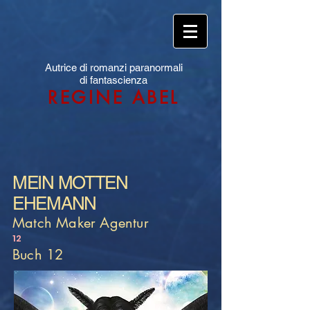
Autrice di romanzi paranormali
di fantascienza
REGINE ABEL
MEIN MOTTEN
EHEMANN
Match Maker Agentur
12
Buch 12