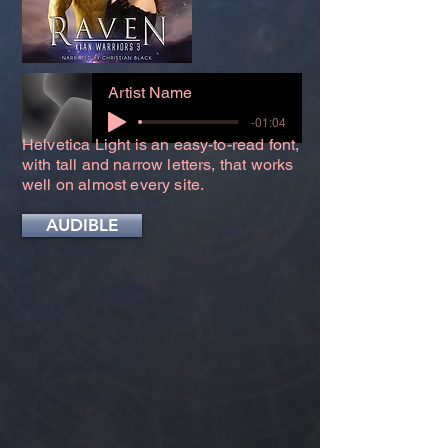
Artist Name
-01:04
Helvetica Light is an easy-to-read font,
with tall and narrow letters, that works
well on almost every site.
AUDIBLE