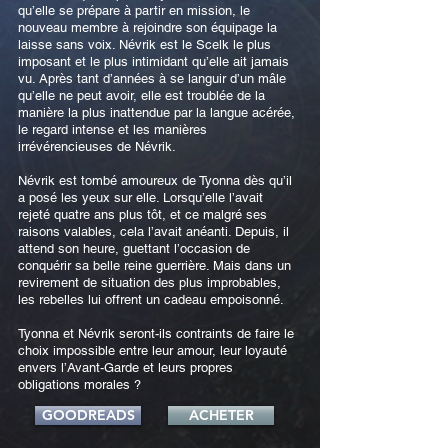
qu’elle se prépare à partir en mission, le
nouveau membre à rejoindre son équipage la
laisse sans voix. Névrik est le Scelk le plus
imposant et le plus intimidant qu’elle ait jamais
vu. Après tant d’années à se languir d’un mâle
qu’elle ne peut avoir, elle est troublée de la
manière la plus inattendue par la langue acérée,
le regard intense et les manières
irrévérencieuses de Névrik.
Névrik est tombé amoureux de Tyonna dès qu’il
a posé les yeux sur elle. Lorsqu’elle l’avait
rejeté quatre ans plus tôt, et ce malgré ses
raisons valables, cela l’avait anéanti. Depuis, il
attend son heure, guettant l’occasion de
conquérir sa belle reine guerrière. Mais dans un
revirement de situation des plus improbables,
les rebelles lui offrent un cadeau empoisonné.
Tyonna et Névrik seront-ils contraints de faire le
choix impossible entre leur amour, leur loyauté
envers l’Avant-Garde et leurs propres
obligations morales ?
GOODREADS
ACHETER