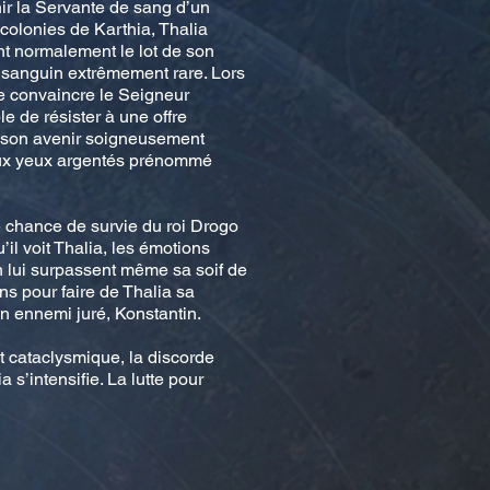
ir la Servante de sang d’un
colonies de Karthia, Thalia
ont normalement le lot de son
 sanguin extrêmement rare. Lors
de convaincre le Seigneur
e de résister à une offre
t son avenir soigneusement
 aux yeux argentés prénommé
e chance de survie du roi Drogo
’il voit Thalia, les émotions
n lui surpassent même sa soif de
ns pour faire de Thalia sa
n ennemi juré, Konstantin.
 cataclysmique, la discorde
 s’intensifie. La lutte pour