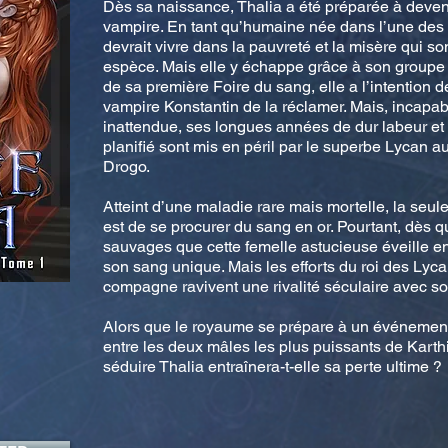
Dès sa naissance, Thalia a été préparée à deven
vampire. En tant qu’humaine née dans l’une des 
devrait vivre dans la pauvreté et la misère qui s
espèce. Mais elle y échappe grâce à son groupe
de sa première Foire du sang, elle a l’intention 
vampire Konstantin de la réclamer. Mais, incapabl
inattendue, ses longues années de dur labeur e
planifié sont mis en péril par le superbe Lycan
Drogo.
Atteint d’une maladie rare mais mortelle, la seul
est de se procurer du sang en or. Pourtant, dès qu
sauvages que cette femelle astucieuse éveille e
son sang unique. Mais les efforts du roi des Lyca
compagne ravivent une rivalité séculaire avec so
Alors que le royaume se prépare à un événement
entre les deux mâles les plus puissants de Karthia
séduire Thalia entraînera-t-elle sa perte ultime ?