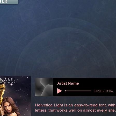
TER
Artist Name
00:00 / 01:04
Helvetica Light is an easy-to-read font, with
letters, that works well on almost every site.