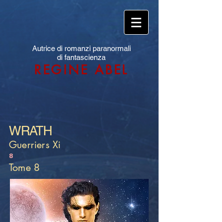
Autrice di romanzi paranormali
di fantascienza
REGINE ABEL
WRATH
Guerriers Xi
8
Tome 8