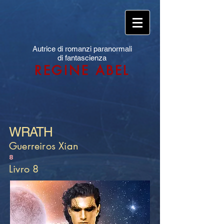
Autrice di romanzi paranormali
di fantascienza
REGINE ABEL
WRATH
Guerreiros Xian
8
Livro 8