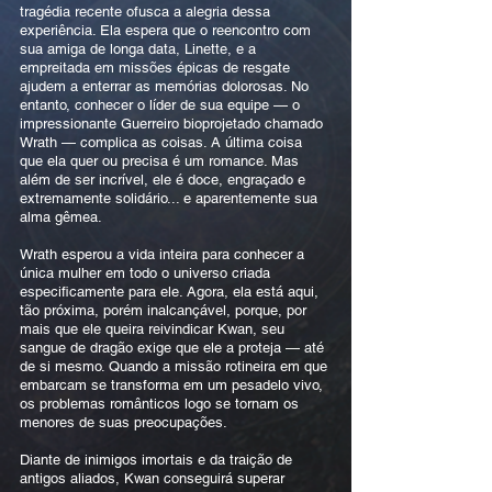
tragédia recente ofusca a alegria dessa
experiência. Ela espera que o reencontro com
sua amiga de longa data, Linette, e a
empreitada em missões épicas de resgate
ajudem a enterrar as memórias dolorosas. No
entanto, conhecer o líder de sua equipe — o
impressionante Guerreiro bioprojetado chamado
Wrath — complica as coisas. A última coisa
que ela quer ou precisa é um romance. Mas
além de ser incrível, ele é doce, engraçado e
extremamente solidário... e aparentemente sua
alma gêmea.
Wrath esperou a vida inteira para conhecer a
única mulher em todo o universo criada
especificamente para ele. Agora, ela está aqui,
tão próxima, porém inalcançável, porque, por
mais que ele queira reivindicar Kwan, seu
sangue de dragão exige que ele a proteja — até
de si mesmo. Quando a missão rotineira em que
embarcam se transforma em um pesadelo vivo,
os problemas românticos logo se tornam os
menores de suas preocupações.
Diante de inimigos imortais e da traição de
antigos aliados, Kwan conseguirá superar