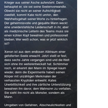
Krieger aus seiner Asche aufersteht. Dann
behauptet er, sie sei seine Seelenverwandte.
Obwohl sie nicht an seiner Aufrichtigkeit
zweifelt, kommt Kate nicht umhin, den
Wahrheitsgehalt seiner Worte zu hinterfragen.
Der geheimnisvolle und gequälte Mann weckt
eine unwiderstehliche Leidenschaft in ihr, aber
als medizinische Leiterin des Teams muss sie
einen kühlen Kopf bewahren und professionell
bleiben. Wer weiß schon, was er jetzt wirklich
ist?
Xenon ist aus dem endlosen Albtraum einer
gefolterten Seele erwacht. Jetzt stellt er fest,
dass sechs Jahre vergangen sind und die Welt
sich ohne ihn weiterentwickelt hat. Schlimmer
noch, er erkennt den Mann im Spiegel kaum
wieder, denn die Experimente haben seinen
Körper mit unzähligen Merkmalen der
verhassten Kryptiden entweiht. Kates
Unerbittlichkeit und ihre zärtliche Unterstützung
bewahren ihn davor, dem Wahnsinn zu verfallen.
Sie sieht ihn nicht als Monster, sondern als
Mann.
Umgeben von Gefahren, Abscheulichkeiten und