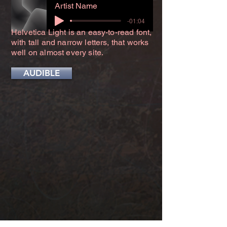
Artist Name
-01:04
Helvetica Light is an easy-to-read font,
with tall and narrow letters, that works
well on almost every site.
AUDIBLE