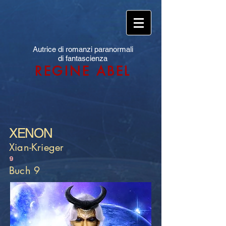
Autrice di romanzi paranormali
di fantascienza
REGINE ABEL
XENON
Xian-Krieger
9
Buch 9