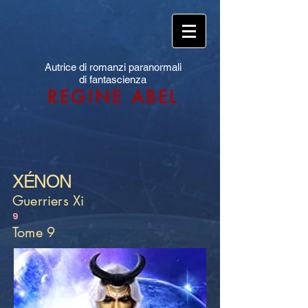
Autrice di romanzi paranormali
di fantascienza
REGINE ABEL
XÉNON
Guerriers Xi
9
Tome 9