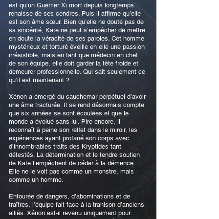
est qu’un Guerrier Xi mort depuis longtemps
renaisse de ses cendres. Puis il affirme qu’elle
est son âme sœur. Bien qu’elle ne doute pas de
sa sincérité, Kate ne peut s’empêcher de mettre
en doute la véracité de ses paroles. Cet homme
mystérieux et torturé éveille en elle une passion
irrésistible, mais en tant que médecin en chef
de son équipe, elle doit garder la tête froide et
demeurer professionnelle. Qui sait seulement ce
qu’il est maintenant ?
Xénon a émergé du cauchemar perpétuel d’avoir
une âme fracturée. Il se rend désormais compte
que six années se sont écoulées et que le
monde a évolué sans lui. Pire encore, il
reconnaît à peine son reflet dans le miroir, les
expériences ayant profané son corps avec
d’innombrables traits des Kryptides tant
détestés. La détermination et le tendre soutien
de Kate l’empêchent de céder à la démence.
Elle ne le voit pas comme un monstre, mais
comme un homme.
Entourée de dangers, d’abominations et de
traîtres, l’équipe fait face à la trahison d’anciens
alliés. Xénon est-il revenu uniquement pour