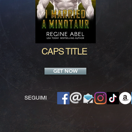
CAPS TITLE
GET NOW
​SEGUIMI