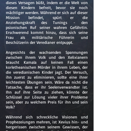
dieses Versagen büßt, indem er die Welt von
diesen Kindern befreit, bevor sie noch
mächtiger werden. Während er sich auf dieser
Mission befindet, spürt er die
Anziehungskraft des Tunings - den
psionischen Ruf seiner wahren Gefährtin.
Erschwerend kommt hinzu, dass sich seine
Frau als militärische Führerin und
Beschützerin der Veredianer entpuppt.
Angesichts der wachsenden Spannungen
zwischen ihrem Volk und den Xelixianern
braucht Kamala auf keinen Fall einen
korletheanischen Mörder in ihrem Leben, der
die veredianischen Kinder jagt. Der Versuch,
ihn zuerst zu eliminieren, sollte eine ihrer
leichtesten Übungen sein. Wäre da nicht die
Tatsache, dass er ihr Seelenverwandter ist.
Ihn auf ihre Seite zu ziehen, könnte der
Schlüssel zur Lösung vieler ihrer Probleme
sein, aber zu welchem Preis für ihn und sein
Volk?
Während sich schreckliche Visionen und
Prophezeiungen mehren, ist Xevius hin- und
hergerissen zwischen seinem Gewissen, der