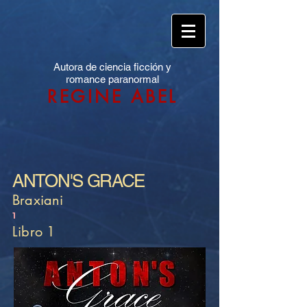
Autora de ciencia ficción y
romance paranormal
REGINE ABEL
ANTON'S GRACE
Braxiani
1
Libro 1