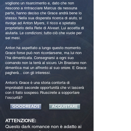
vogliono un risarcimento e, dato che non
riescono a rintracciare Marcus da nessuna
parte, hanno deciso che Grace andrà bene lo
stesso. Nella sua disperata ricerca di aiuto, si
rivolge ad Anton Myers, il ricco e spietato
proprietario della Rete di Alveari. Lui accetta di
aiutarla. Le condizioni: tutto ciò che vuole per
sei mesi.
Anton ha aspettato a lungo questo momento.
Grace forse può non ricordarsene, ma lui non
l’ha dimenticata. Consegnarsi a ogni suo
comando non la terrà al sicuro. Un Braxiano non
dimentica mai un affronto al suo onore. E Grace
pagherà... con gli interessi.
Anton’s Grace è una storia contorta di
improbabili seconde opportunità che vi lascerà
con il fiato sospeso. Riuscirete a sopportare
l’oscurità?
GOODREADS
ACQUISTARE
ATTENZIONE:
Questo dark romance non è adatto ai