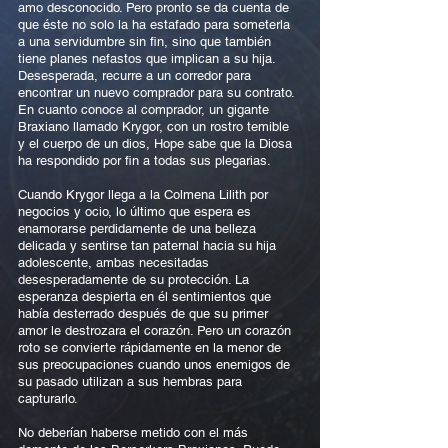
amo desconocido. Pero pronto se da cuenta de
que éste no solo la ha estafado para someterla
a una servidumbre sin fin, sino que también
tiene planes nefastos que implican a su hija.
Desesperada, recurre a un corredor para
encontrar un nuevo comprador para su contrato.
En cuanto conoce al comprador, un gigante
Braxiano llamado Krygor, con un rostro temible
y el cuerpo de un dios, Hope sabe que la Diosa
ha respondido por fin a todas sus plegarias.
Cuando Krygor llega a la Colmena Lilith por
negocios y ocio, lo último que espera es
enamorarse perdidamente de una belleza
delicada y sentirse tan paternal hacia su hija
adolescente, ambas necesitadas
desesperadamente de su protección. La
esperanza despierta en él sentimientos que
había desterrado después de que su primer
amor le destrozara el corazón. Pero un corazón
roto se convierte rápidamente en la menor de
sus preocupaciones cuando unos enemigos de
su pasado utilizan a sus hembras para
capturarlo.
No deberían haberse metido con el más