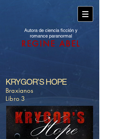
Autora de ciencia ficción y
romance paranormal
REGINE ABEL
KRYGOR’S HOPE
Braxianos
Libro 3