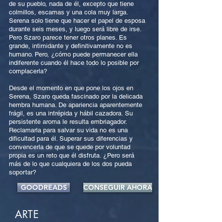
de su pueblo, nada de él, excepto que tiene
colmillos, escamas y una cola muy larga.
Serena solo tiene que hacer el papel de esposa
durante seis meses, y luego será libre de irse.
Pero Szaro parece tener otros planes. Es
grande, intimidante y definitivamente no es
humano. Pero, ¿cómo puede permanecer ella
indiferente cuando él hace todo lo posible por
complacerla?
Desde el momento en que pone los ojos en
Serena, Szaro queda fascinado por la delicada
hembra humana. De apariencia aparentemente
frágil, es una intrépida y hábil cazadora. Su
persistente aroma le resulta embriagador.
Reclamarla para salvar su vida no es una
dificultad para él. Superar sus diferencias y
convencerla de que se quede por voluntad
propia es un reto que él disfruta. ¿Pero será
más de lo que cualquiera de los dos pueda
soportar?
GOODREADS
CONSEGUIR AHORA
ARTE