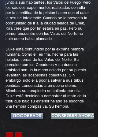
junto a sus habitantes, los Valos de Fuego. Pero
los sádicos experimentos realizados con ella
por la científica de la prisión hacen que el calor
le resulte intolerable. Cuando se le presenta la
oportunidad de ir a la ciudad helada de E’lek,
Kira cree que por fin estará en paz. Pero su
primer encuentro con los Valos del Norte no
sale como había planeado.
Duke está confundido por la extraña hembra
humana. Como él, es fría, hecha para las
heladas tierras de los Valos del Norte. Su
parecido con los Creadores y su dudosa
amistad con un humano odiado por su pueblo
levantan las sospechas colectivas. Sin
embargo, solo ella podría salvar a sus tribus
perdidas condenadas a un sueño eterno.
Mientras su corapiedra se calienta por ella,
Duke está decidido a demostrar al resto de la
tribu que bajo su exterior helado se esconde
una hembra compasiva. Su hembra.
GOODREADS
CONSEGUIR AHORA