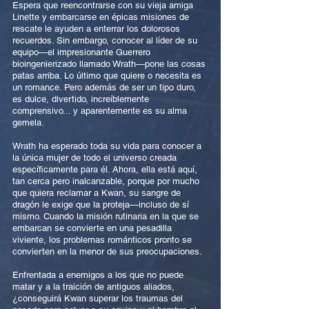
Espera que reencontrarse con su vieja amiga
Linette y embarcarse en épicas misiones de
rescate le ayuden a enterrar los dolorosos
recuerdos. Sin embargo, conocer al líder de su
equipo—el impresionante Guerrero
bioingenierizado llamado Wrath—pone las cosas
patas arriba. Lo último que quiere o necesita es
un romance. Pero además de ser un tipo duro,
es dulce, divertido, increíblemente
comprensivo... y aparentemente es su alma
gemela.
Wrath ha esperado toda su vida para conocer a
la única mujer de todo el universo creada
específicamente para él. Ahora, ella está aquí,
tan cerca pero inalcanzable, porque por mucho
que quiera reclamar a Kwan, su sangre de
dragón le exige que la proteja—incluso de sí
mismo. Cuando la misión rutinaria en la que se
embarcan se convierte en una pesadilla
viviente, los problemas románticos pronto se
convierten en la menor de sus preocupaciones.
Enfrentada a enemigos a los que no puede
matar y a la traición de antiguos aliados,
¿conseguirá Kwan superar los traumas del