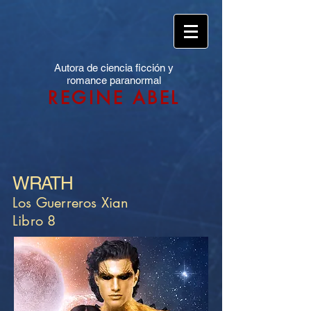
Autora de ciencia ficción y
romance paranormal
REGINE ABEL
WRATH
Los Guerreros Xian
Libro 8