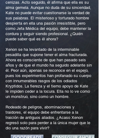
cenizas. Acto seguido, él afirma que ella es su
alma gemela. Aunque no duda de su sinceridad,
Kate no puede evitar cuestionarse la verdad de
sus palabras. El misterioso y torturado hombre
despierta en ella una pasión irresistible, pero
como Jefa Médica del equipo, debe mantener la
cordura y seguir siendo profesional. ¿Quién
puede saber qué es él ahora?
Xenon se ha levantado de la interminable
pesadilla que supone tener el alma fracturada.
Ahora es consciente de que han pasado seis
años y de que el mundo ha seguido adelante sin
él. Peor aún, apenas se reconoce en el espejo,
pues los experimentos han profanado su cuerpo
con innumerables rasgos de los odiados
Kryptidos. La fiereza y el tierno apoyo de Kate
le impiden ceder a la locura. Ella no lo ve como
un monstruo, sino como un hombre.
Rodeado de peligros, abominaciones y
traidores, el equipo debe enfrentarse a la
traición de antiguos aliados. ¿Acaso Xenon
regresó solo para perder a la única mujer que le
dio una razón para vivir?
GOODREADS
CONSEGUIR AHORA