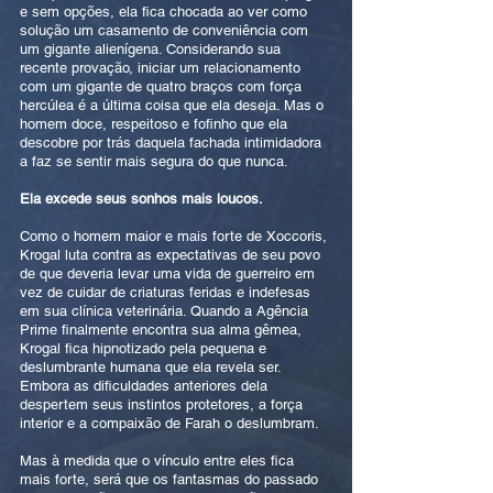
e sem opções, ela fica chocada ao ver como
solução um casamento de conveniência com
um gigante alienígena. Considerando sua
recente provação, iniciar um relacionamento
com um gigante de quatro braços com força
hercúlea é a última coisa que ela deseja. Mas o
homem doce, respeitoso e fofinho que ela
descobre por trás daquela fachada intimidadora
a faz se sentir mais segura do que nunca.
Ela excede seus sonhos mais loucos.
Como o homem maior e mais forte de Xoccoris,
Krogal luta contra as expectativas de seu povo
de que deveria levar uma vida de guerreiro em
vez de cuidar de criaturas feridas e indefesas
em sua clínica veterinária. Quando a Agência
Prime finalmente encontra sua alma gêmea,
Krogal fica hipnotizado pela pequena e
deslumbrante humana que ela revela ser.
Embora as dificuldades anteriores dela
despertem seus instintos protetores, a força
interior e a compaixão de Farah o deslumbram.
Mas à medida que o vínculo entre eles fica
mais forte, será que os fantasmas do passado