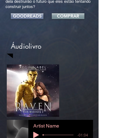
dela destruirão o futuro que eles estão tentando
construir juntos?
GOODREADS
COMPRAR
Áudiolivro
Artist Name
-01:04