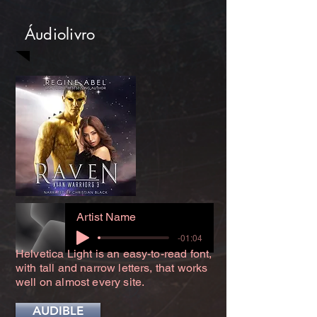
Áudiolivro
Artist Name
-01:04
Helvetica Light is an easy-to-read font,
with tall and narrow letters, that works
well on almost every site.
AUDIBLE