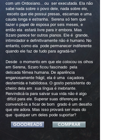
com um Ordosiano... ou ser executada. Ela não
sabe nada sobre o povo dele, nada sobre ele,
exceto que ele possui presas, escamas e uma
cauda longa e estranha. Serena só tem que
fazer o papel de esposa por seis meses, e
então ela estará livre para ir embora. Mas
Szaro parece ter outros planos. Ele é grande,
intimidador e definitivamente não é humano. No
entanto, como ela pode permanecer indiferente
quando ele faz de tudo para agradá-la?
Desde o momento em que ele colocou os olhos
em Serena, Szaro ficou fascinado pela
delicada fêmea humana. De aparência
enganosamente frágil, ela é uma caçadora
destemida e habilidosa. O gosto persistente do
cheiro dela em sua língua é inebriante.
Reivindicá-la para salvar sua vida não é algo
difícil para ele. Superar suas diferenças e
convencê-la a ficar de bom grado é um desafio
que ele adora. Mas isso provará ser mais do
que qualquer um deles pode suportar?
GOODREADS
COMPRAR