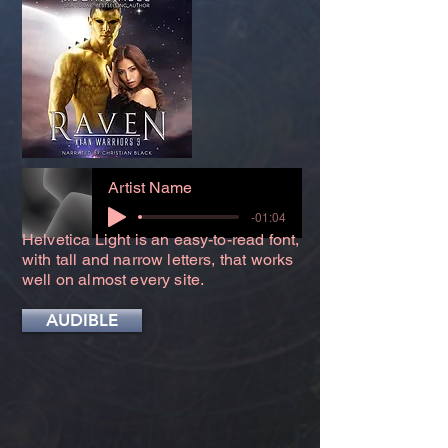
Artist Name
-01:04
Helvetica Light is an easy-to-read font,
with tall and narrow letters, that works
well on almost every site.
AUDIBLE