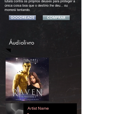
lutará contra os próprios deuses para proteger a
única coisa boa que o destino lhe deu... ou
morrerá tentando.
GOODREADS
COMPRAR
Áudiolivro
Artist Name