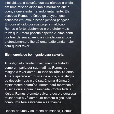
infelicidade, a solução que ela oferece a envia
em uma missão ainda mais mortal do que a
doença que a está matando lentamente. Ela
convoca Remus, o único guia Lycan que
concorda em levá-la nessa jornada perigosa.
Embora afligido por sua própria maldição,
Remus é forte, destemido e o protetor mais
feroz que Amara poderia esperar. A alma gentil
por trás de sua aparência intimidadora a toca
profundamente e lhe dá uma razão ainda maior
para querer viver.
Ele morreria de bom grado para salvá-la.
Amaldiçoado desde o nascimento e tratado
como um pária por sua matilha, Remus se
resigna a viver como um lobo solitário. Quando
Amara aparece em busca de ajuda, sua alegria
ao descobrir que ela é sua Chama Gêmea é
rapidamente destruída. Amara está morrendo e
a única cura é pura insanidade. Contra toda a
lógica, Remus promete salvar a doce e corajosa
mulher que o vê como um homem digno, não
como uma fera selvagem a ser banida.
Depois de uma vida inteira de miséria, Remus