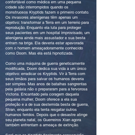
confortável como médica em uma pequena
cidade são interrompidos quando os
monstruosos Kryptids fazem o primeiro contato.
Os invasores alienígenas têm apenas um
objetivo: transformar a Terra em um terreno para
reprodução. Enquanto ela luta para proteger
seus pacientes em um hospital improvisado, um
alienígena ainda mais assustador e sua besta
entram na briga. Ela deveria estar apavorada
com o homem ameaçadoramente conhecido
como Doom. Mas ela está hipnotizada.
Como uma máquina de guerra geneticamente
modificada, Doom dedica sua vida a um único
objetivo: erradicar os Kryptids. Vir à Terra com
seus irmãos para salvar os humanos deveria
ser simples. Mas anos de batalhas sangrentas
pela galáxia não o prepararam para a fervorosa
Victoria. Encantado pela coragem daquela
pequena mulher, Doom oferece a ela sua
proteção e a de sua destemida besta de guerra,
Stran, enquanto ela tenta resgatar outros
humanos feridos. Depois que o desastre atinge
seu planeta natal, os Guerreiros Xian agora
também enfrentam a ameaça de extinção.