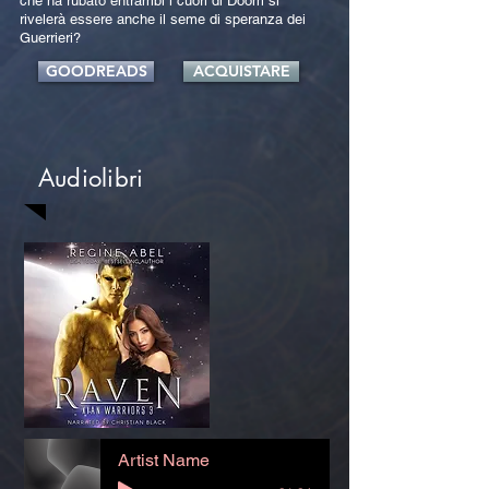
che ha rubato entrambi i cuori di Doom si
rivelerà essere anche il seme di speranza dei
Guerrieri?
GOODREADS
ACQUISTARE
Audiolibri
Artist Name