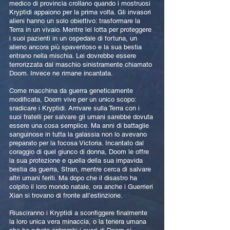
medico di provincia crollano quando i mostruosi
Kryptidi appaiono per la prima volta. Gli invasori
alieni hanno un solo obiettivo: trasformare la
Terra in un vivaio. Mentre lei lotta per proteggere
i suoi pazienti in un ospedale di fortuna, un
alieno ancora più spaventoso e la sua bestia
entrano nella mischia. Lei dovrebbe essere
terrorizzata dal maschio sinistramente chiamato
Doom. Invece ne rimane incantata.
Come macchina da guerra geneticamente
modificata, Doom vive per un unico scopo:
sradicare i Kryptidi. Arrivare sulla Terra con i
suoi fratelli per salvare gli umani sarebbe dovuta
essere una cosa semplice. Ma anni di battaglie
sanguinose in tutta la galassia non lo avevano
preparato per la focosa Victoria. Incantato dal
coraggio di quel giunco di donna, Doom le offre
la sua protezione e quella della sua impavida
bestia da guerra, Stran, mentre cerca di salvare
altri umani feriti. Ma dopo che il disastro ha
colpito il loro mondo natale, ora anche i Guerrieri
Xian si trovano di fronte all’estinzione.
Riusciranno i Kryptidi a sconfiggere finalmente
la loro unica vera minaccia, o la tenera umana