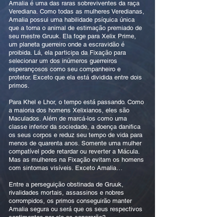
Amalia é uma das raras sobreviventes da raça
Verediana. Como todas as mulheres Veredianas,
Amalia possui uma habilidade psíquica única
que a torna o animal de estimação premiado de
seu mestre Gruuk. Ela foge para Xelix Prime,
um planeta guerreiro onde a escravidão é
proibida. Lá, ela participa da Fixação para
selecionar um dos inúmeros guerreiros
esperançosos como seu companheiro e
protetor. Exceto que ela está dividida entre dois
primos.
Para Khel e Lhor, o tempo está passando. Como
a maioria dos homens Xelixianos, eles são
Maculados. Além de marcá-los como uma
classe inferior da sociedade, a doença danifica
os seus corpos e reduz seu tempo de vida para
menos de quarenta anos. Somente uma mulher
compatível pode retardar ou reverter a Mácula.
Mas as mulheres na Fixação evitam os homens
com sintomas visíveis. Exceto Amalia…
Entre a perseguição obstinada de Gruuk,
rivalidades mortais, assassinos e nobres
corrompidos, os primos conseguirão manter
Amalia segura ou será que os seus respectivos