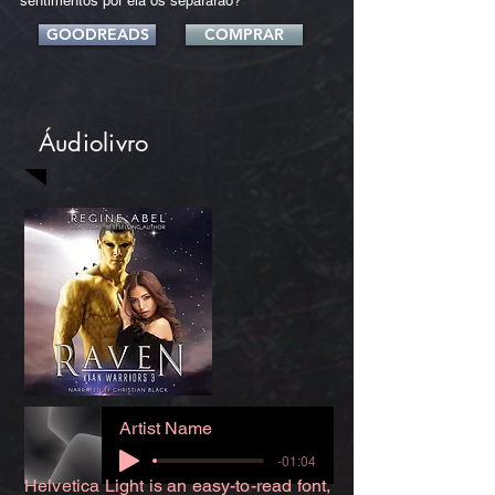
sentimentos por ela os separarão?
GOODREADS
COMPRAR
Áudiolivro
Artist Name
-01:04
Helvetica Light is an easy-to-read font,