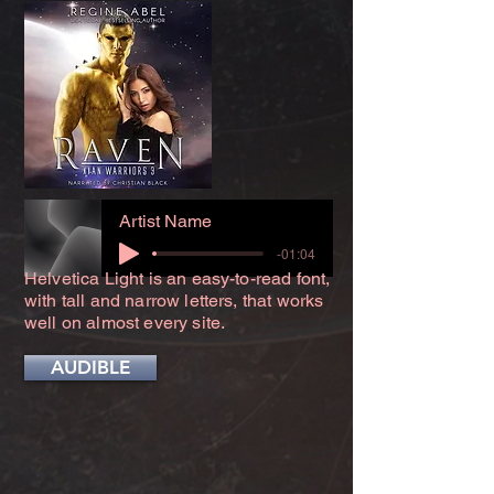
Artist Name
-01:04
Helvetica Light is an easy-to-read font,
with tall and narrow letters, that works
well on almost every site.
AUDIBLE