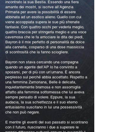
incontrato la sua Bestia. Essendo una fiera
amante dei mostri, si iscrive all’Agenzia
Primaria per avere la possibilità di essere
abbinata ad un esotico alieno. Quello con cui
viene accoppiata supera le sue più sfrenate
fantasie. Con quattro occhi per vederla meglio,
quattro braccia per stringerla meglio e una voce
cavernosa che le fa arricciare le dita dei piedi,
Bayron è il mix perfetto di personalità da dolce
alla cannella, cosparso di una dose massiccia
di scontrosità che la fanno sciogliere.
Bayron non stava cercando una compagna
quando un agente dell’AP lo ha convinto a
sposarsi, per di più con un’umana. È ancora
perplesso sul perché abbia accettato. Rispetto a
una femmina Zamoriana, Belle è delicata,
inquietantemente bramosa e non assomiglia
affatto alla femmina sottomessa che lui aveva
sempre pensato di volere. Eppure, la sua
audacia, la sua schiettezza e il suo eterno
entusiasmo suscitano in lui una possessività
che non può negare.
E mentre gli eventi del suo passato si scontrano
con il futuro, riusciranno i due a superare le