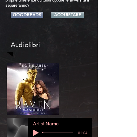
proprie differenze culturali oppure le avversità li
separeranno?
GOODREADS
ACQUISTARE
Audiolibri
Artist Name
-01:04