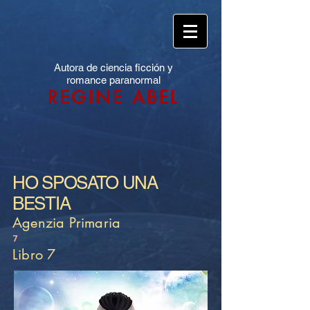
Autora de ciencia ficción y
romance paranormal
REGINE ABEL
HO SPOSATO UNA
BESTIA
Agenzia Primaria
7
Libro 7