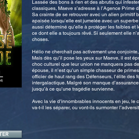
Lassée des bons à rien et des abrutis qui infeste
classiques, Maeve s’adresse à l’Agence Prime dan
Sa crainte de se retrouver avec un alien primitif
apaisée lorsqu’elle est jumelée avec un superbe Éd
aussi déterminé qu’elle à protéger les faibles et
ce dont elle a toujours rêvé. Si seulement elle n’
choses.
Hélio ne cherchait pas activement une conjointe
Mais dès qu’il pose les yeux sur Maeve, il est épri
choc culturel que leur union ne manquera pas de 
épouse, il n’est qu’un simple chasseur de primes, 
officier de haut rang des Défenseurs, l’élite des 
intergalactique. Malgré son manque d’assurance, l
jusqu’à ce qu’une tragédie survienne.
Avec la vie d’innombrables innocents en jeu, le 
va-t-il les séparer, ou vont-ils surmonter l’advers
TER