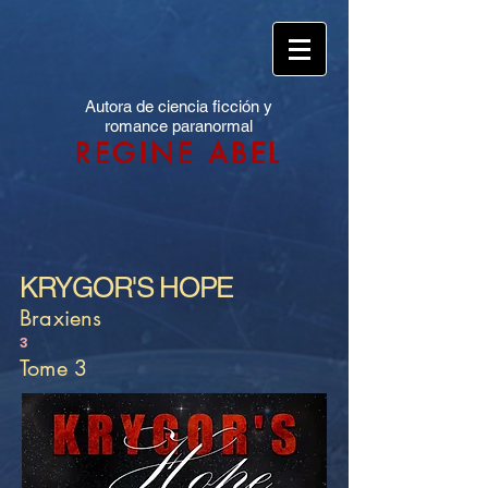
Autora de ciencia ficción y
romance paranormal
REGINE ABEL
KRYGOR'S HOPE
Braxiens
3
Tome 3