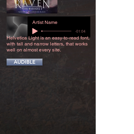
Artist Name
-01:04
Helvetica Light is an easy-to-read font,
with tall and narrow letters, that works
well on almost every site.
AUDIBLE