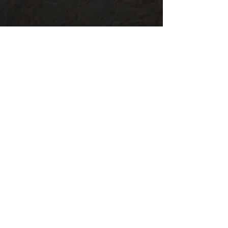
Art
Bande-
annonces