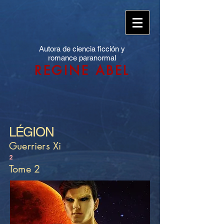
Autora de ciencia ficción y
romance paranormal
REGINE ABEL
LÉGION
Guerriers Xi
2
Tome 2