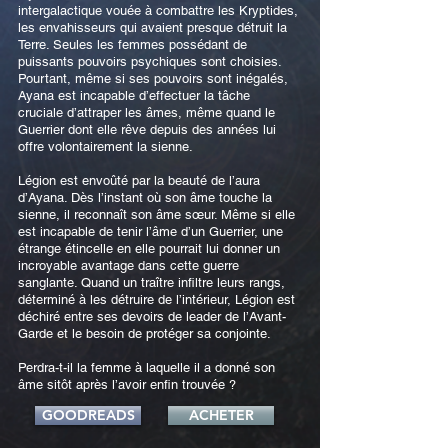
intergalactique vouée à combattre les Kryptides,
les envahisseurs qui avaient presque détruit la
Terre. Seules les femmes possédant de
puissants pouvoirs psychiques sont choisies.
Pourtant, même si ses pouvoirs sont inégalés,
Ayana est incapable d’effectuer la tâche
cruciale d’attraper les âmes, même quand le
Guerrier dont elle rêve depuis des années lui
offre volontairement la sienne.
Légion est envoûté par la beauté de l’aura
d’Ayana. Dès l’instant où son âme touche la
sienne, il reconnaît son âme sœur. Même si elle
est incapable de tenir l’âme d’un Guerrier, une
étrange étincelle en elle pourrait lui donner un
incroyable avantage dans cette guerre
sanglante. Quand un traître infiltre leurs rangs,
déterminé à les détruire de l’intérieur, Légion est
déchiré entre ses devoirs de leader de l’Avant-
Garde et le besoin de protéger sa conjointe.
Perdra-t-il la femme à laquelle il a donné son
âme sitôt après l’avoir enfin trouvée ?
GOODREADS
ACHETER