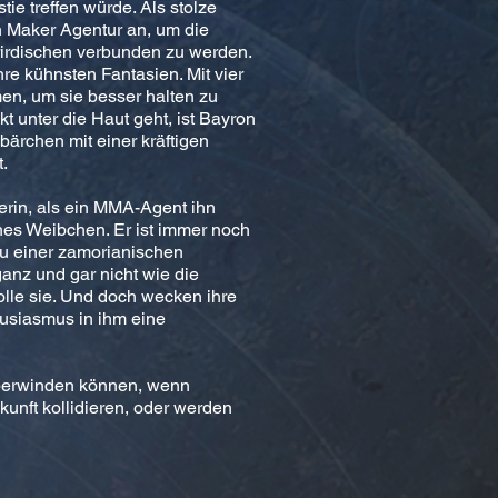
tie treffen würde. Als stolze
h Maker Agentur an, um die
rirdischen verbunden zu werden.
ihre kühnsten Fantasien. Mit vier
en, um sie besser halten zu
t unter die Haut geht, ist Bayron
ärchen mit einer kräftigen
.
erin, als ein MMA-Agent ihn
hes Weibchen. Er ist immer noch
zu einer zamorianischen
ganz und gar nicht wie die
olle sie. Und doch wecken ihre
husiasmus in ihm eine
überwinden können, wenn
kunft kollidieren, oder werden