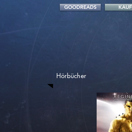
GOODREADS
KAU
Hörbücher