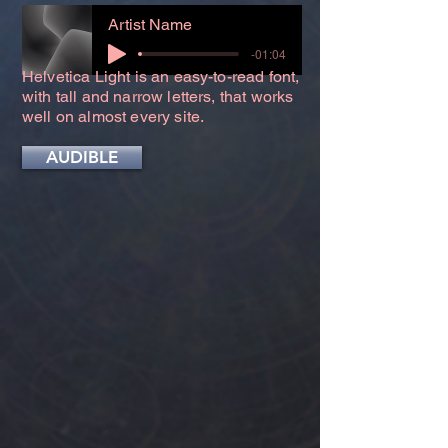
Artist Name
-01:04
Helvetica Light is an easy-to-read font,
with tall and narrow letters, that works
well on almost every site.
AUDIBLE