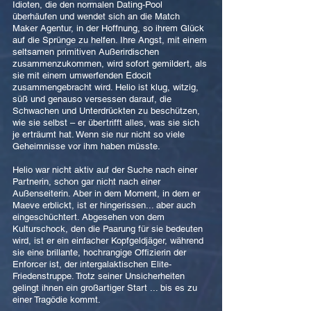
Idioten, die den normalen Dating-Pool
überhäufen und wendet sich an die Match
Maker Agentur, in der Hoffnung, so ihrem Glück
auf die Sprünge zu helfen. Ihre Angst, mit einem
seltsamen primitiven Außerirdischen
zusammenzukommen, wird sofort gemildert, als
sie mit einem umwerfenden Edocit
zusammengebracht wird. Helio ist klug, witzig,
süß und genauso versessen darauf, die
Schwachen und Unterdrückten zu beschützen,
wie sie selbst – er übertrifft alles, was sie sich
je erträumt hat. Wenn sie nur nicht so viele
Geheimnisse vor ihm haben müsste.
Helio war nicht aktiv auf der Suche nach einer
Partnerin, schon gar nicht nach einer
Außenseiterin. Aber in dem Moment, in dem er
Maeve erblickt, ist er hingerissen... aber auch
eingeschüchtert. Abgesehen von dem
Kulturschock, den die Paarung für sie bedeuten
wird, ist er ein einfacher Kopfgeldjäger, während
sie eine brillante, hochrangige Offizierin der
Enforcer ist, der intergalaktischen Elite-
Friedenstruppe. Trotz seiner Unsicherheiten
gelingt ihnen ein großartiger Start ... bis es zu
einer Tragödie kommt.