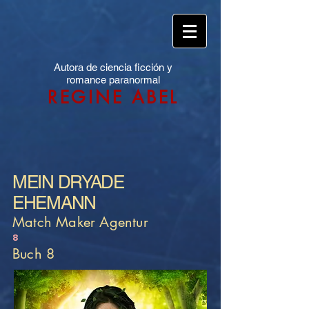
Autora de ciencia ficción y
romance paranormal
REGINE ABEL
MEIN DRYADE
EHEMANN
Match Maker Agentur
8
Buch 8