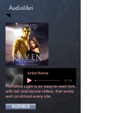
Audiolibri
Artist Name
-01:04
Helvetica Light is an easy-to-read font,
with tall and narrow letters, that works
well on almost every site.
AUDIBLE