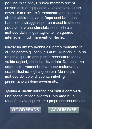
per una missione, il nuovo membro che si
unisce al suo equipaggio la lascia senza fiato.
Nevrik è lo Scelk più imponente e minaccioso
che lei abbia mai visto. Dopo così tanti anni
trascorsi a struggersi per un maschio che non
può avere, viene stimolata nel modo più
inatteso dalla lingua tagliente, lo sguardo
intenso e i modi irriverenti di Nevrik.
Nevrik ha amato Tyonna dal primo momento in
cui ha posato gli occhi su di lei. Quando lei lo ha
respinto quattro anni prima, nonostante le sue
valide ragioni, ciò lo ha devastato. Da allora, ha
aspettato il momento giusto per reclamare la
sua bellissima regina guerriera. Ma nel più
inatteso dei colpi di scena, i ribelli gli
presentano un dono avvelenato.
Tyonna e Nevrik saranno costretti a compiere
una scelta impossibile tra il loro amore, la
fedeltà all’Avanguardia e i propri obblighi morali?
GOODREADS
ACQUISTARE