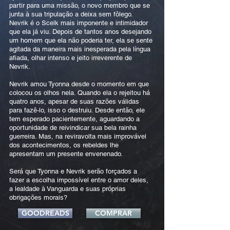
partir para uma missão, o novo membro que se
junta à sua tripulação a deixa sem fôlego.
Nevrik é o Scelk mais imponente e intimidador
que ela já viu. Depois de tantos anos desejando
um homem que ela não poderia ter, ela se sente
agitada da maneira mais inesperada pela língua
afiada, olhar intenso e jeito irreverente de
Nevrik.
Nevrik amou Tyonna desde o momento em que
colocou os olhos nela. Quando ela o rejeitou há
quatro anos, apesar de suas razões válidas
para fazê-lo, isso o destruiu. Desde então, ele
tem esperado pacientemente, aguardando a
oportunidade de reivindicar sua bela rainha
guerreira. Mas, na reviravolta mais improvável
dos acontecimentos, os rebeldes lhe
apresentam um presente envenenado.
Será que Tyonna e Nevrik serão forçados a
fazer a escolha impossível entre o amor deles,
a lealdade à Vanguarda e suas próprias
obrigações morais?
GOODREADS
COMPRAR