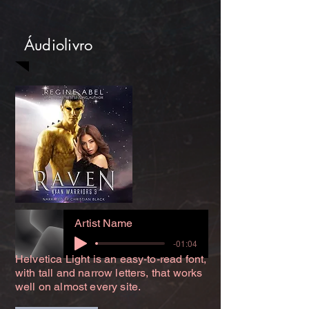
Áudiolivro
Artist Name
-01:04
Helvetica Light is an easy-to-read font,
with tall and narrow letters, that works
well on almost every site.