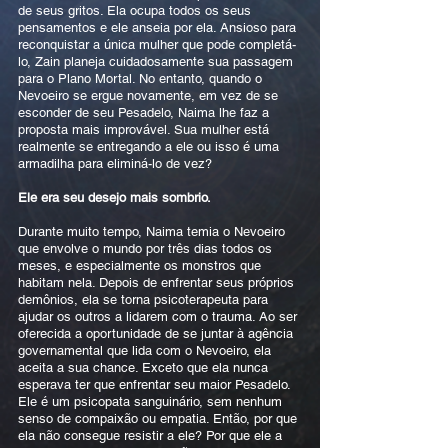
de seus gritos. Ela ocupa todos os seus
pensamentos e ele anseia por ela. Ansioso para
reconquistar a única mulher que pode completá-
lo, Zain planeja cuidadosamente sua passagem
para o Plano Mortal. No entanto, quando o
Nevoeiro se ergue novamente, em vez de se
esconder de seu Pesadelo, Naima lhe faz a
proposta mais improvável. Sua mulher está
realmente se entregando a ele ou isso é uma
armadilha para eliminá-lo de vez?
Ele era seu desejo mais sombrio.
Durante muito tempo, Naima temia o Nevoeiro
que envolve o mundo por três dias todos os
meses, e especialmente os monstros que
habitam nela. Depois de enfrentar seus próprios
demônios, ela se torna psicoterapeuta para
ajudar os outros a lidarem com o trauma. Ao ser
oferecida a oportunidade de se juntar à agência
governamental que lida com o Nevoeiro, ela
aceita a sua chance. Exceto que ela nunca
esperava ter que enfrentar seu maior Pesadelo.
Ele é um psicopata sanguinário, sem nenhum
senso de compaixão ou empatia. Então, por que
ela não consegue resistir a ele? Por que ele a