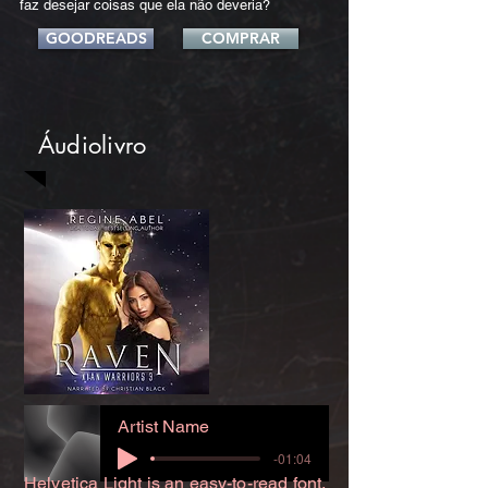
faz desejar coisas que ela não deveria?
GOODREADS
COMPRAR
Áudiolivro
Artist Name
-01:04
Helvetica Light is an easy-to-read font,