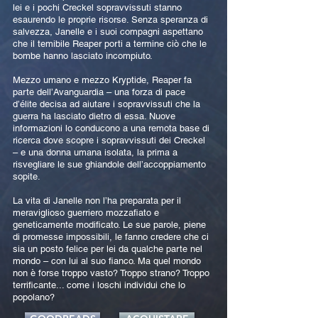
lei e i pochi Creckel sopravvissuti stanno
esaurendo le proprie risorse. Senza speranza di
salvezza, Janelle e i suoi compagni aspettano
che il temibile Reaper porti a termine ciò che le
bombe hanno lasciato incompiuto.
Mezzo umano e mezzo Kryptide, Reaper fa
parte dell’Avanguardia – una forza di pace
d’élite decisa ad aiutare i sopravvissuti che la
guerra ha lasciato dietro di essa. Nuove
informazioni lo conducono a una remota base di
ricerca dove scopre i sopravvissuti dei Creckel
– e una donna umana isolata, la prima a
risvegliare le sue ghiandole dell’accoppiamento
sopite.
La vita di Janelle non l’ha preparata per il
meraviglioso guerriero mozzafiato e
geneticamente modificato. Le sue parole, piene
di promesse impossibili, le fanno credere che ci
sia un posto felice per lei da qualche parte nel
mondo – con lui al suo fianco. Ma quel mondo
non è forse troppo vasto? Troppo strano? Troppo
terrificante... come i loschi individui che lo
popolano?