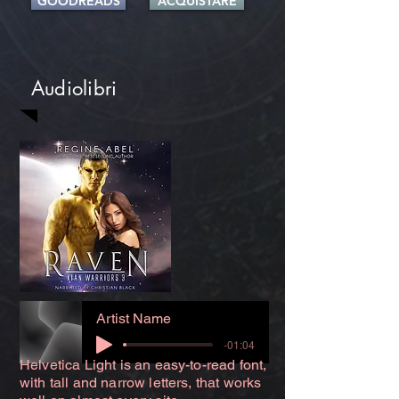
GOODREADS
ACQUISTARE
Audiolibri
Artist Name
-01:04
Helvetica Light is an easy-to-read font,
with tall and narrow letters, that works