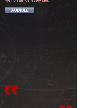
well on almost every site.
AUDIBLE