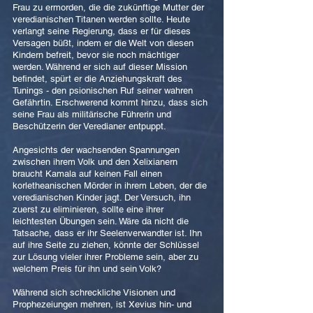
Frau zu ermorden, die die zukünftige Mutter der
veredianischen Titanen werden sollte. Heute
verlangt seine Regierung, dass er für dieses
Versagen büßt, indem er die Welt von diesen
Kindern befreit, bevor sie noch mächtiger
werden. Während er sich auf dieser Mission
befindet, spürt er die Anziehungskraft des
Tunings - den psionischen Ruf seiner wahren
Gefährtin. Erschwerend kommt hinzu, dass sich
seine Frau als militärische Führerin und
Beschützerin der Veredianer entpuppt.
Angesichts der wachsenden Spannungen
zwischen ihrem Volk und den Xelixianern
braucht Kamala auf keinen Fall einen
korletheanischen Mörder in ihrem Leben, der die
veredianischen Kinder jagt. Der Versuch, ihn
zuerst zu eliminieren, sollte eine ihrer
leichtesten Übungen sein. Wäre da nicht die
Tatsache, dass er ihr Seelenverwandter ist. Ihn
auf ihre Seite zu ziehen, könnte der Schlüssel
zur Lösung vieler ihrer Probleme sein, aber zu
welchem Preis für ihn und sein Volk?
Während sich schreckliche Visionen und
Prophezeiungen mehren, ist Xevius hin- und