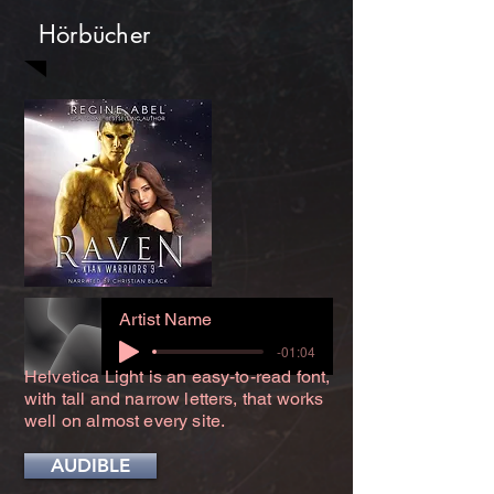
Hörbücher
Artist Name
-01:04
Helvetica Light is an easy-to-read font,
with tall and narrow letters, that works
well on almost every site.
AUDIBLE