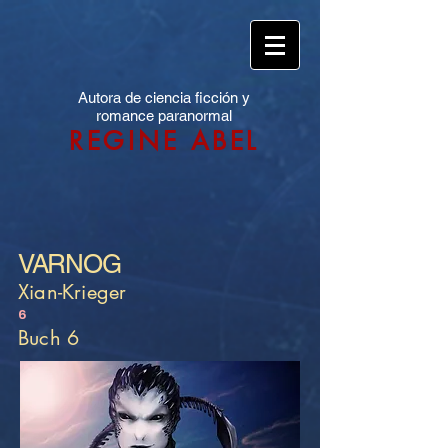
Autora de ciencia ficción y
romance paranormal
REGINE ABEL
VARNOG
Xian-Krieger
6
Buch 6