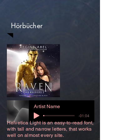
Hörbücher
Artist Name
-01:04
Helvetica Light is an easy-to-read font,
with tall and narrow letters, that works
well on almost every site.