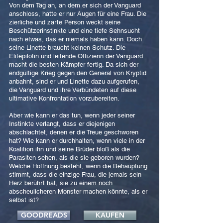
Von dem Tag an, an dem er sich der Vanguard
anschloss, hatte er nur Augen für eine Frau. Die
zierliche und zarte Person weckt seine
Beschützerinstinkte und eine tiefe Sehnsucht
nach etwas, das er niemals haben kann. Doch
seine Linette braucht keinen Schutz. Die
Elitepilotin und leitende Offizierin der Vanguard
macht die besten Kämpfer fertig. Da sich der
endgültige Krieg gegen den General von Kryptid
anbahnt, sind er und Linette dazu aufgerufen,
die Vanguard und ihre Verbündeten auf diese
ultimative Konfrontation vorzubereiten.
Aber wie kann er das tun, wenn jeder seiner
Instinkte verlangt, dass er diejenigen
abschlachtet, denen er die Treue geschworen
hat? Wie kann er durchhalten, wenn viele in der
Koalition ihn und seine Brüder bloß als die
Parasiten sehen, als die sie geboren wurden?
Welche Hoffnung besteht, wenn die Behauptung
stimmt, dass die einzige Frau, die jemals sein
Herz berührt hat, sie zu einem noch
abscheulicheren Monster machen könnte, als er
selbst ist?
GOODREADS
KAUFEN