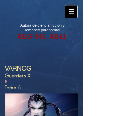
Autora de ciencia ficción y
romance paranormal
REGINE ABEL
VARNOG
Guerriers Xi
6
Tome 6