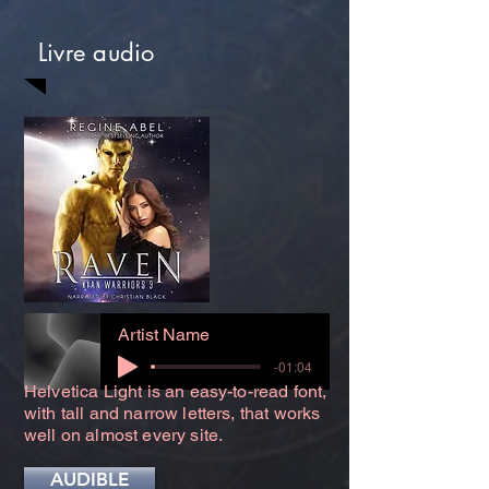
Livre audio
Artist Name
-01:04
Helvetica Light is an easy-to-read font,
with tall and narrow letters, that works
well on almost every site.
AUDIBLE