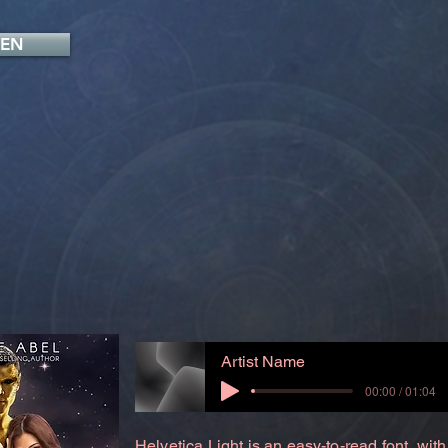
FEN
Artist Name
00:00 / 01:04
Helvetica Light is an easy-to-read font, with