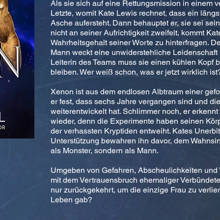
Als sie sich auf eine Rettungsmission in einem v
Letzte, womit Kate Lewis rechnet, dass ein längst
Asche aufersteht. Dann behauptet er, sie sei se
nicht an seiner Aufrichtigkeit zweifelt, kommt Ka
Wahrheitsgehalt seiner Worte zu hinterfragen. D
Mann weckt eine unwiderstehliche Leidenschaft i
Leiterin des Teams muss sie einen kühlen Kopf 
bleiben. Wer weiß schon, was er jetzt wirklich ist
Xenon ist aus dem endlosen Albtraum einer gefolt
er fest, dass sechs Jahre vergangen sind und die
weiterentwickelt hat. Schlimmer noch, er erken
wieder, denn die Experimente haben seinen Kör
der verhassten Kryptiden entweiht. Kates Unerbitt
Unterstützung bewahren ihn davor, dem Wahnsinn z
als Monster, sondern als Mann.
Umgeben von Gefahren, Abscheulichkeiten und 
mit dem Vertrauensbruch ehemaliger Verbündete
nur zurückgekehrt, um die einzige Frau zu verli
Leben gab?