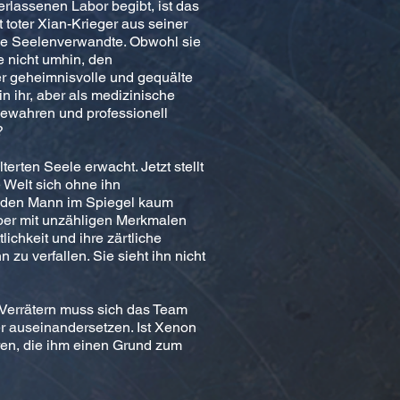
erlassenen Labor begibt, ist das
 toter Xian-Krieger aus seiner
ine Seelenverwandte. Obwohl sie
te nicht umhin, den
er geheimnisvolle und gequälte
n ihr, aber als medizinische
bewahren und professionell
?
erten Seele erwacht. Jetzt stellt
 Welt sich ohne ihn
nt den Mann im Spiegel kaum
per mit unzähligen Merkmalen
lichkeit und ihre zärtliche
u verfallen. Sie sieht ihn nicht
Verrätern muss sich das Team
r auseinandersetzen. Ist Xenon
eren, die ihm einen Grund zum