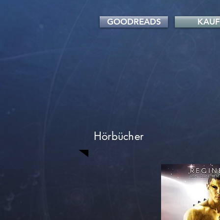
GOODREADS
KAU
Hörbücher