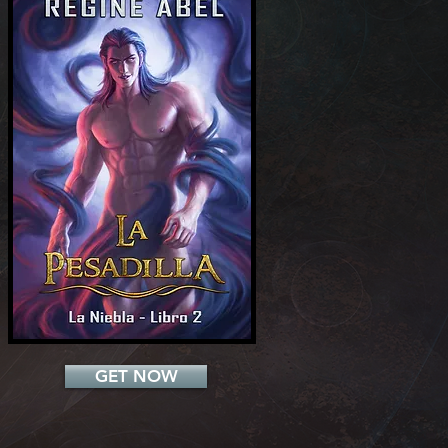
Add a Title
GET NOW