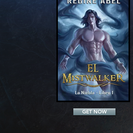
Add a Title
GET NOW