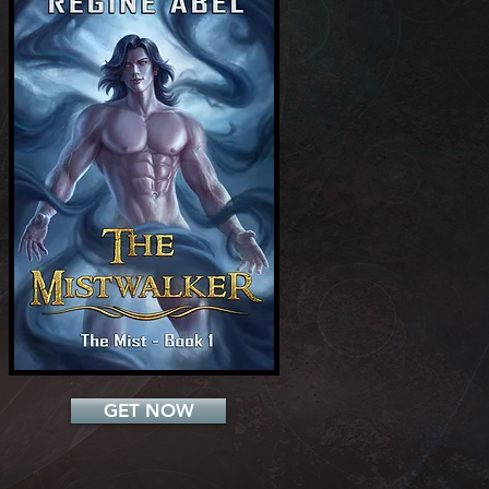
Add a Title
GET NOW