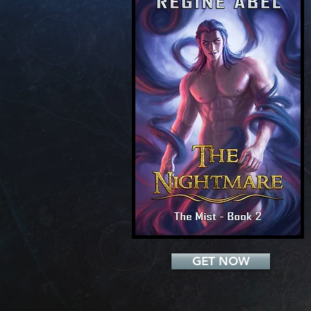
Add a Title
GET NOW