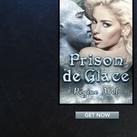
Add a Title
GET NOW