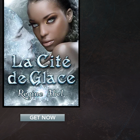
Add a Title
GET NOW