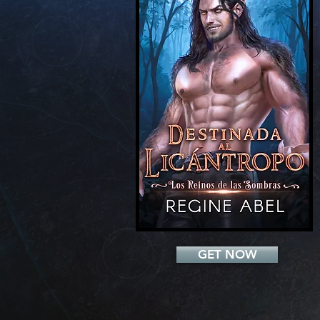
Add a Title
GET NOW