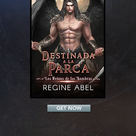
Add a Title
GET NOW