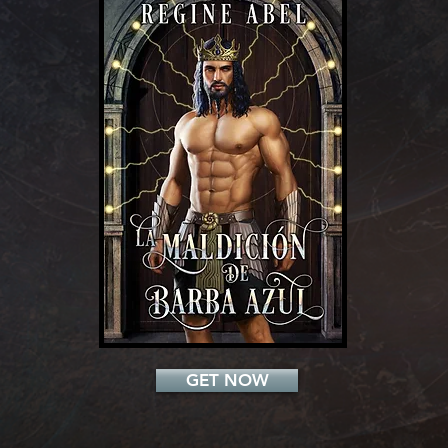
Add a Title
GET NOW