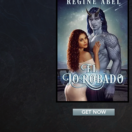
Add a Title
GET NOW