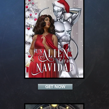
Add a Title
GET NOW