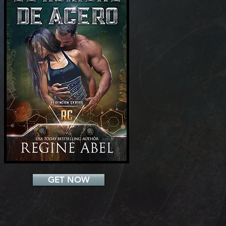
Add a Title
GET NOW