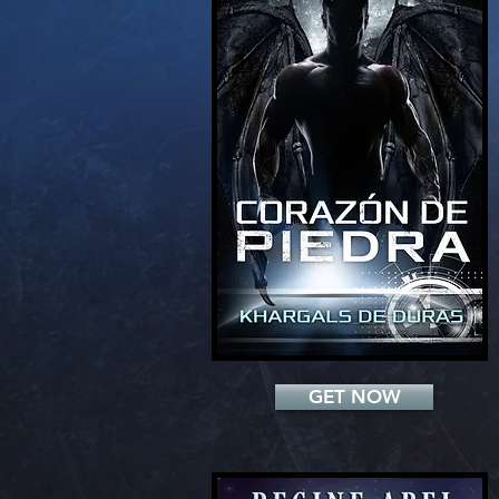
Add a Title
GET NOW